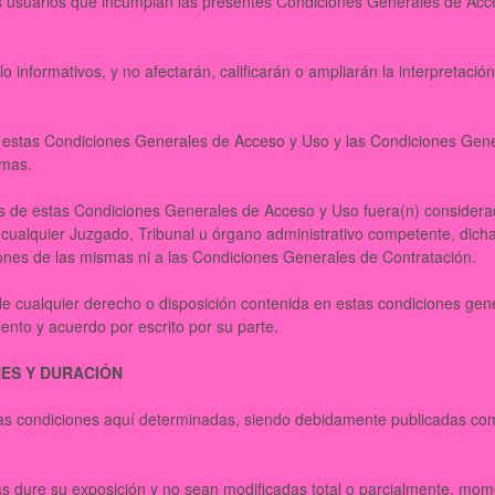
los usuarios que incumplan las presentes Condiciones Generales de Acc
 informativos, y no afectarán, calificarán o ampliarán la interpretació
en estas Condiciones Generales de Acceso y Uso y las Condiciones Gen
timas.
nes de estas Condiciones Generales de Acceso y Uso fuera(n) considera
or cualquier Juzgado, Tribunal u órgano administrativo competente, dich
ciones de las mismas ni a las Condiciones Generales de Contratación.
 de cualquier derecho o disposición contenida en estas condiciones gen
ento y acuerdo por escrito por su parte.
NES Y DURACIÓN
las condiciones aquí determinadas, siendo debidamente publicadas co
s dure su exposición y no sean modificadas total o parcialmente, mo