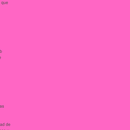
a que
eb
e
nas
dad de