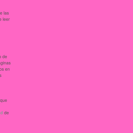
e las
 leer
o de
áginas
ños en
s
 que
ad
de