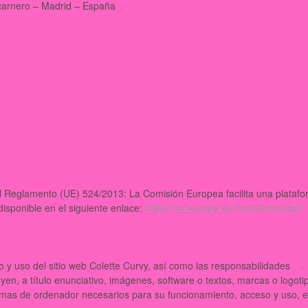
lcarnero – Madrid – España
 del Reglamento (UE) 524/2013: La Comisión Europea facilita una plataf
 disponible en el siguiente enlace:
https://ec.europa.eu/consumers/odr/
 y uso del sitio web Colette Curvy, así como las responsabilidades
uyen, a título enunciativo, imágenes, software o textos, marcas o logoti
ramas de ordenador necesarios para su funcionamiento, acceso y uso,