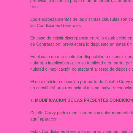
preaviso, a instancia propia o de un tercero, a aquel
Uso.
Los encabezamientos de las distintas cláusulas son sólo
las Condiciones Generales.
En caso de existir discrepancia entre lo establecido 
de Contratación, prevalecerá lo dispuesto en éstas úl
En el caso de que cualquier disposición o disposicio
nula(s) o inaplicable(s), en su totalidad o en parte, p
nulidad o inaplicación no afectará al resto de disposi
El no ejercicio o ejecución por parte de Colette Curvy
no constituirá una renuncia al mismo, salvo reconocimi
7. MODIFICACIÓN DE LAS PRESENTES CONDICIO
Colette Curvy podrá modificar en cualquier momento 
aquí aparecen.
Estas Condiciones Generales estarán vigentes mientra