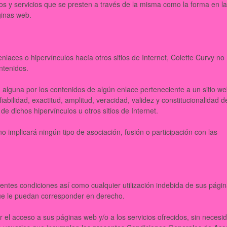
dos y servicios que se presten a través de la misma como la forma en l
ginas web.
laces o hipervínculos hacía otros sitios de Internet, Colette Curvy no
ontenidos.
alguna por los contenidos de algún enlace perteneciente a un sitio w
 fiabilidad, exactitud, amplitud, veracidad, validez y constitucionalidad d
de dichos hipervínculos u otros sitios de Internet.
o implicará ningún tipo de asociación, fusión o participación con las
sentes condiciones así como cualquier utilización indebida de sus pági
 que le puedan corresponder en derecho.
r el acceso a sus páginas web y/o a los servicios ofrecidos, sin necesi