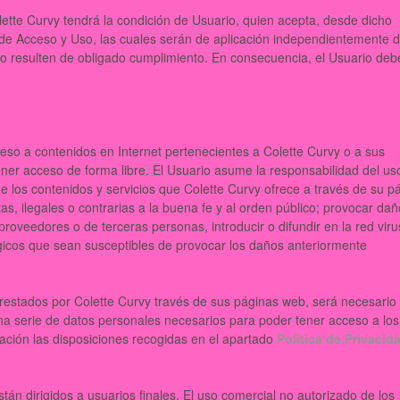
lette Curvy tendrá la condición de Usuario, quien acepta, desde dicho
de Acceso y Uso, las cuales serán de aplicación independientemente d
 resulten de obligado cumplimiento. En consecuencia, el Usuario debe
eso a contenidos en Internet pertenecientes a Colette Curvy o a sus
ner acceso de forma libre. El Usuario asume la responsabilidad del us
los contenidos y servicios que Colette Curvy ofrece a través de su p
tas, ilegales o contrarias a la buena fe y al orden público; provocar da
 proveedores o de terceras personas, introducir o difundir en la red viru
lógicos que sean susceptibles de provocar los daños anteriormente
prestados por Colette Curvy través de sus páginas web, será necesario
na serie de datos personales necesarios para poder tener acceso a los
ación las disposiciones recogidas en el apartado
Política de Privacid
án dirigidos a usuarios finales. El uso comercial no autorizado de los