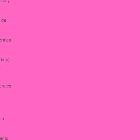
eso y
n de
erales
da(s)
a
erales
mo
mento