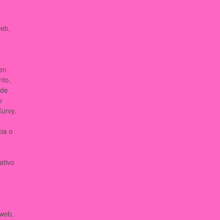
web,
 en
nto,
 de
o
Curvy.
cia o
ativo
 web,