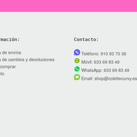
rmación:
Contacto:
ca de envíos
Teléfono:
910 93 70 36
ca de cambios y devoluciones
Móvil:
633 69 83 49
comprar
WhatsApp:
633 69 83 49
to
Email:
shop@colettecurvy.es