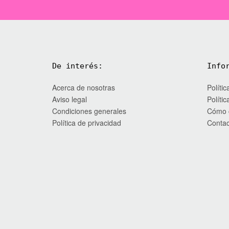
tiene
múltiples
variantes.
Las
opciones
se
De interés:
Info
pueden
elegir
Acerca de nosotras
Políti
en
Aviso legal
Políti
la
Condiciones generales
Cómo 
página
Política de privacidad
Contac
de
producto