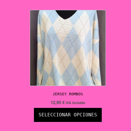
JERSEY ROMBOS
12,95
€
IVA incluido
SELECCIONAR OPCIONES
Este
producto